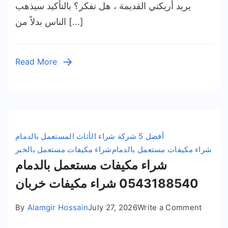
شراء
يريد أريكتي القديمة ، هل تفكر؟ بالتأكيد سيذهب
الأثاث
الناس بدلاً من […]
المستعمل
بالدمام
05431885
Read More
من
يشتري
اثاث
مستعمل؟
أفضل 5 شركة شراء الأثاث المستعمل بالدمام
شراء مكيفات مستعمل بالدمام
شراء مكيفات مستعمل بالخبر
شراء مكيفات مستعمل بالدمام
0543188540 شراء مكيفات خربان
on
By
Alamgir Hossain
July 27, 2026
Write a Comment
شراء