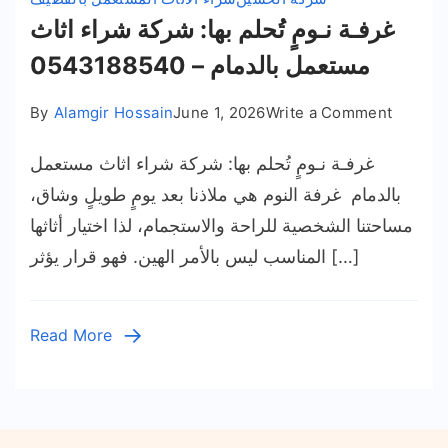
غرفـة نـومٍ تُحلم بها: شركة شراء اثاث
مستعمل بالدمام – 0543188540
on
By
Alamgir Hossain
June 1, 2026
Write a Comment
غرفـة
غرفـة نـومٍ تُحلم بها: شركة شراء اثاث مستعمل
نـومٍ
تُحلم
بالدمام غرفة النوم هي ملاذنا بعد يومٍ طويلٍ وشاق،
بها:
مساحتنا الشخصية للراحة والاستجمام، لذا اختيار أثاثها
شركة
المناسب ليس بالأمر الهين. فهو قرار يؤثر […]
شراء
اثاث
مستعمل
Read More
بالدمام
–
054318