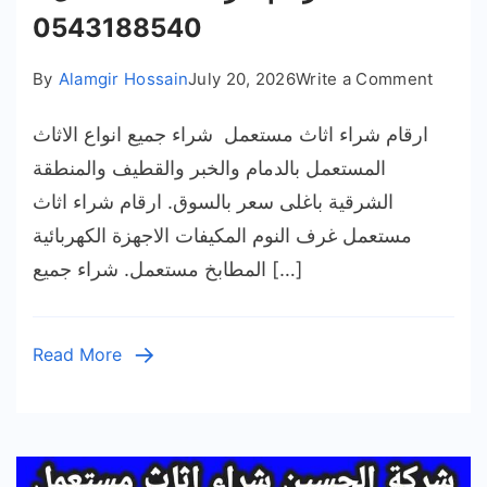
0543188540
on
By
Alamgir Hossain
July 20, 2026
Write a Comment
ارقام
ارقام شراء اثاث مستعمل شراء جميع انواع الاثاث
شراء
اثاث
المستعمل بالدمام والخبر والقطيف والمنطقة
ستعمل
الشرقية باغلى سعر بالسوق. ارقام شراء اثاث
–
مستعمل غرف النوم المكيفات الاجهزة الكهربائية
05431
المطابخ مستعمل. شراء جميع […]
Read More