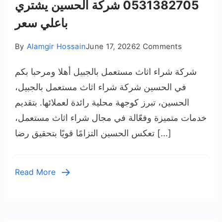
0531382705 شركة الحسين يشتري
باعلي سعر
on
By
Alamgir Hossain
June 17, 2026
2 Comments
شركة
شركة شراء اثاث مستعمل بالجبيل أهلا ومرحبا بكم
شراء
اثاث
في الحسين شركة شراء اثاث مستعمل بالجبيل،
مستعمل
الحسين، تبرز كوجهة محلية رائدة لعملائها. بتقديم
بالجبيل
خدمات متميزة وفعّالة في مجال شراء اثاث مستعمل،
05313827
تعكس الحسين التزامًا قويًا بتحقيق رضا […]
شركة
الحسين
يشتري
Read More
باعلي
سعر