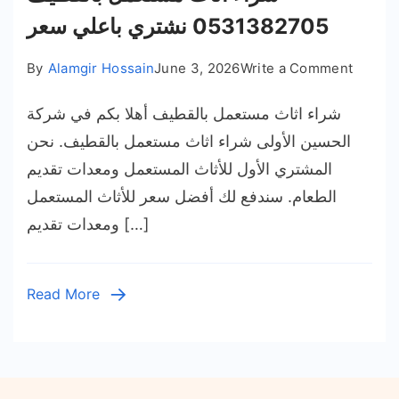
0531382705 نشتري باعلي سعر
on
By
Alamgir Hossain
June 3, 2026
Write a Comment
شراء
شراء اثاث مستعمل بالقطيف أهلا بكم في شركة
اثاث
ستعمل
الحسين الأولى شراء اثاث مستعمل بالقطيف. نحن
القطيف
المشتري الأول للأثاث المستعمل ومعدات تقديم
05313
الطعام. سندفع لك أفضل سعر للأثاث المستعمل
نشتري
ومعدات تقديم […]
باعلي
سعر
Read More